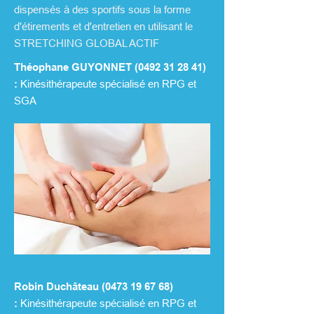
dispensés à des sportifs sous la forme
d'étirements et d'entretien en utilisant le
STRETCHING GLOBAL ACTIF
Théophane GUYONNET (
0492 31 28 41
)
:
Kinésithérapeute spécialisé en RPG et
SGA
Robin Duchâteau (
0473 19 67 68
)
:
Kinésithérapeute spécialisé en RPG et